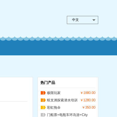
中文
热门产品
1
极限玩家
￥1880.00
2
蜈支洲探索潜水培训
￥1280.00
3
彩虹拖伞
￥350.00
4
门船票+电瓶车环岛游+City