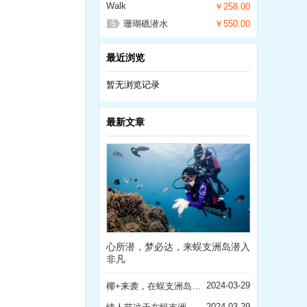
Walk
￥258.00
5
珊瑚礁潜水
￥550.00
最近浏览
暂无浏览记录
最新文章
心所潜，梦必达，来蜈支洲岛潜入
非凡
2024-03-29
椰+来袭，在蜈支洲岛，“万事皆可椰”！！
2024-03-29