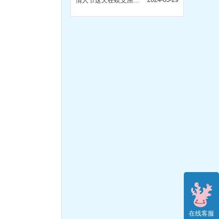
情人节这天在蜈支洲岛用婚纱告白
在线客服