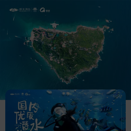
三亚蜈支洲岛畅玩攻略