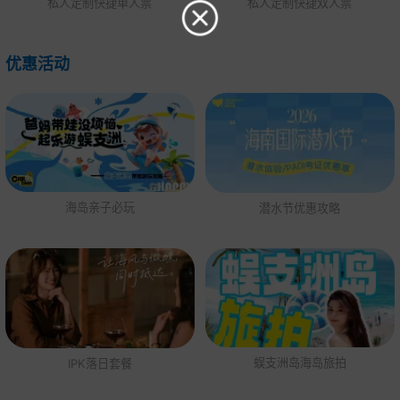
私人定制快捷单人票
私人定制快捷双人票
优惠活动
海岛亲子必玩
潜水节优惠攻略
蜈支洲岛海岛旅拍
IPK落日套餐