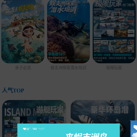
亲子必选
蜈支洲探索潜水培训
极限玩家
人气TOP