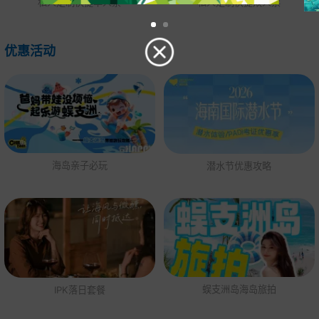
私人定制快捷单人票
私人定制快捷双人票
优惠活动
海岛亲子必玩
潜水节优惠攻略
蜈支洲岛海岛旅拍
IPK落日套餐