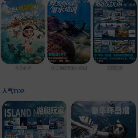
亲子必选
蜈支洲探索潜水培训
极限玩家
人气TOP