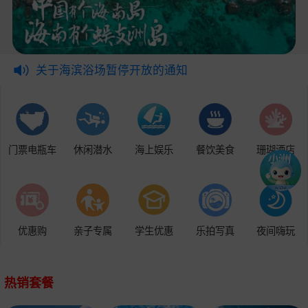
三亚蜈支洲岛旅游区登岛须知
蜈支洲岛宠物登岛须知
关于海滨浴场暂停开放的通知
门票电瓶车
休闲潜水
海上娱乐
餐饮美食
珊瑚酒店
优惠购
亲子专属
学生优惠
乐拍写真
夜间嗨玩
热销套餐