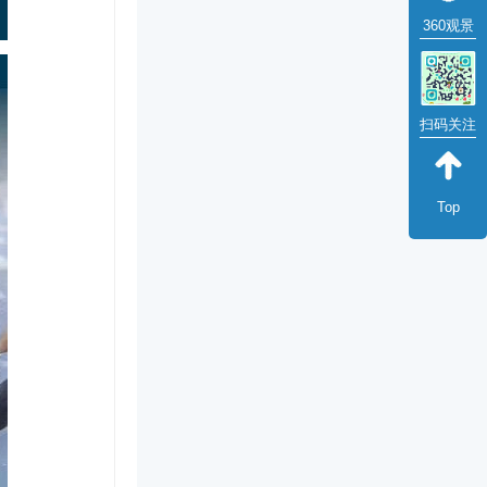
360观景
扫码关注
Top