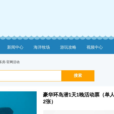
新闻中心
海洋牧场
游玩攻略
视频中心
客房-官网活动
搜索
豪华环岛潜1天1晚活动票（单
2张）