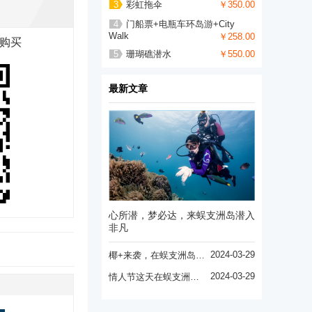
3
彩虹拖伞
￥350.00
4
门船票+电瓶车环岛游+City
Walk
￥258.00
购买
5
珊瑚礁潜水
￥550.00
最新文章
心所潜，梦必达，来蜈支洲岛潜入
非凡
2024-03-29
椰+来袭，在蜈支洲岛，“万事皆可椰”！！
2024-03-29
情人节这天在蜈支洲岛用婚纱告白