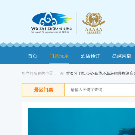
首页
门票玩乐
酒店预订
岛屿风貌
您当前所在的位置：
首页>
门票玩乐
>
豪华环岛潜赠珊瑚酒店
景区门票