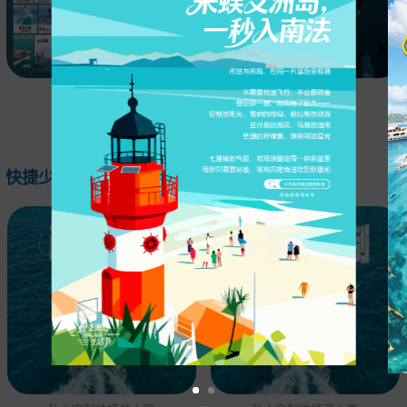
游艇玩家
豪华环岛潜
快捷少排队