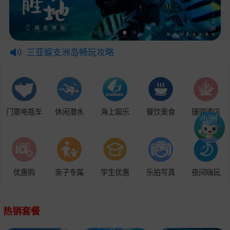
三亚蜈支洲岛旅游区登岛须知
蜈支洲岛宠物登岛须知
三亚蜈支洲岛畅玩攻略
门票电瓶车
休闲潜水
海上娱乐
餐饮美食
珊瑚酒店
优惠购
亲子专属
学生优惠
乐拍写真
夜间嗨玩
热销套餐