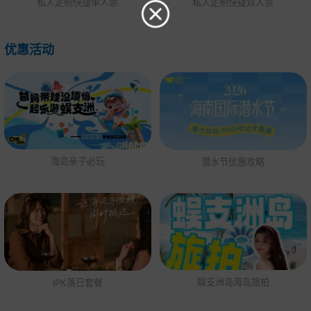
私人定制快捷单人票
私人定制快捷双人票
优惠活动
海岛亲子必玩
潜水节优惠攻略
蜈支洲岛海岛旅拍
IPK落日套餐