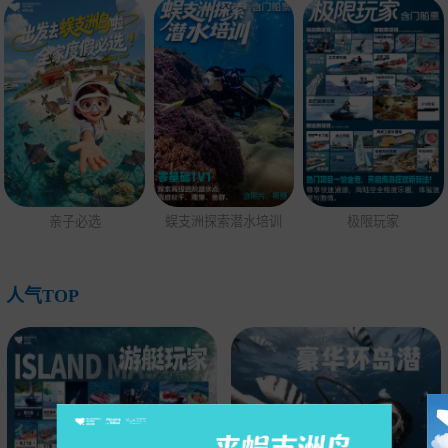
亲子必选
蜈支洲探索潜水培训
极限玩家
人气TOP