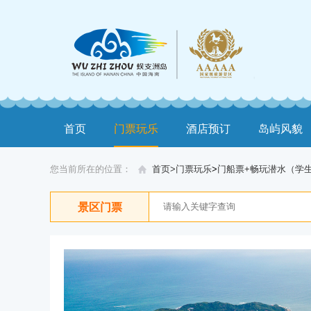
首页
门票玩乐
酒店预订
岛屿风貌
您当前所在的位置：
首页>
门票玩乐
>
门船票+畅玩潜水（学生
景区门票