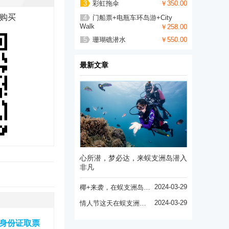
3
彩虹拖伞
￥350.00
购买
4
门船票+电瓶车环岛游+City
Walk
￥258.00
5
珊瑚礁潜水
￥550.00
最新文章
心所潜，梦必达，来蜈支洲岛潜入
非凡
2024-03-29
椰+来袭，在蜈支洲岛，“万事皆可椰”！！
2024-03-29
情人节这天在蜈支洲岛用婚纱告白
人身份证取票