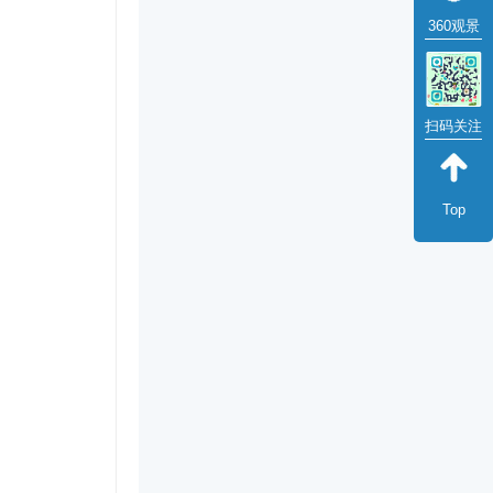
360观景
扫码关注
Top