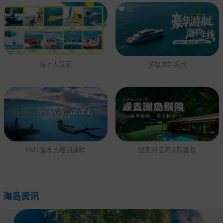
海上大玩家
游艇海钓系列
PADI潜水员培训课程
蜈支洲临海别院套餐
海岛资讯