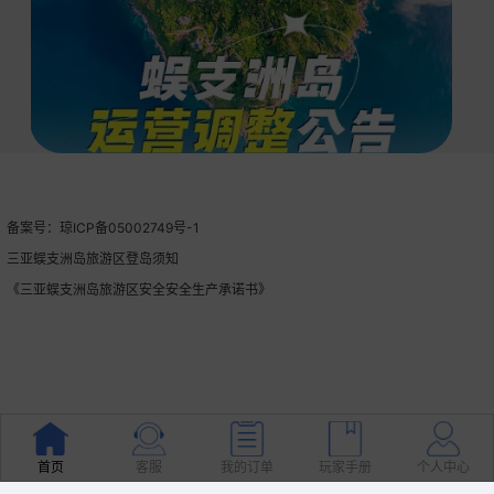
备案号：琼ICP备05002749号-1
三亚蜈支洲岛旅游区登岛须知
《三亚蜈支洲岛旅游区安全安全生产承诺书》
点击查看
店铺资质
首页
客服
我的订单
玩家手册
个人中心