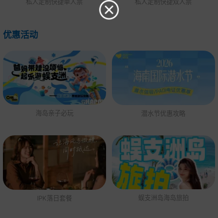
私人定制快捷单人票
私人定制快捷双人票
优惠活动
海岛亲子必玩
潜水节优惠攻略
蜈支洲岛海岛旅拍
IPK落日套餐