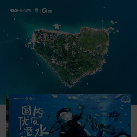
三亚蜈支洲岛畅玩攻略